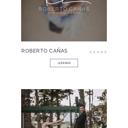
ROBERTO CAÑAS
Valorado
con
5.00
LEER MÁS
de 5