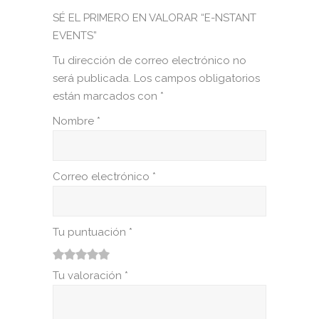
SÉ EL PRIMERO EN VALORAR “E-NSTANT
EVENTS”
Tu dirección de correo electrónico no
será publicada.
Los campos obligatorios
están marcados con
*
Nombre
*
Correo electrónico
*
Tu puntuación
*
1
2
3
4
5
Tu valoración
*