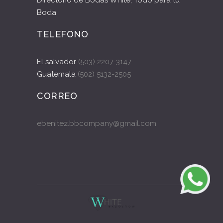
Boda
TELEFONO
El salvador
(503) 2207-3147
Guatemala
(502) 5132-2505
CORREO
ebenitez.bbcompany@gmail.com