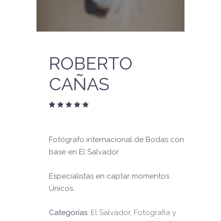
ROBERTO
CAÑAS
Valorado
1
con
5.00
de 5
Fotógrafo internacional de Bodas con
en
base
base en El Salvador
a
valoración
de un
cliente
Especialistas en captar momentos
Únicos.
Categorías:
El Salvador
,
Fotografia y