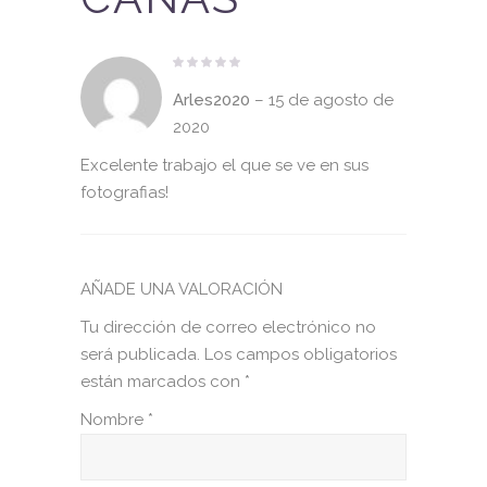
Valorado
con
Arles2020
–
15 de agosto de
5
de 5
2020
Excelente trabajo el que se ve en sus
fotografias!
AÑADE UNA VALORACIÓN
Tu dirección de correo electrónico no
será publicada.
Los campos obligatorios
están marcados con
*
Nombre
*