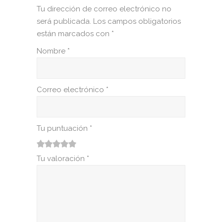
Tu dirección de correo electrónico no
será publicada.
Los campos obligatorios
están marcados con
*
Nombre
*
Correo electrónico
*
Tu puntuación
*
1
2
3
4
5
Tu valoración
*