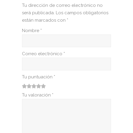
Tu dirección de correo electrónico no
será publicada.
Los campos obligatorios
están marcados con
*
Nombre
*
Correo electrónico
*
Tu puntuación
*
1
2
3
4
5
Tu valoración
*