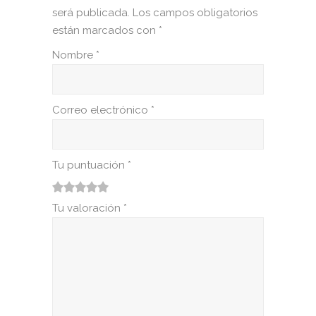
será publicada.
Los campos obligatorios
están marcados con
*
Nombre
*
Correo electrónico
*
Tu puntuación
*
1
2
3
4
5
Tu valoración
*